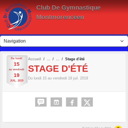
Panneau de gestion des cookies
Club De Gymnastique
Montmorencéen
Du
lundi
Accueil
Stage d'été
15
STAGE D'ÉTÉ
au
vendredi
19
Du
lundi
15
au
vendredi
19
juil.
2019
JUIL.
2019