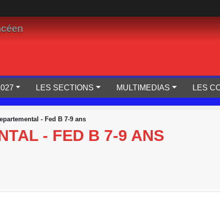
ncéen
2027
LES SECTIONS
MULTIMEDIAS
LES C
Departemental - Fed B 7-9 ans
TAL - FED B 7-9 ANS